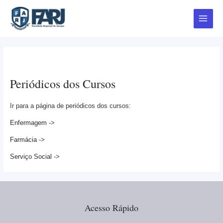
Ir
Main
para
Menu
o
conteúdo
Periódicos
Periódicos dos Cursos
Ir para a página de periódicos dos cursos:
Enfermagem
->
Farmácia
->
Serviço Social
->
Acesso Rápido