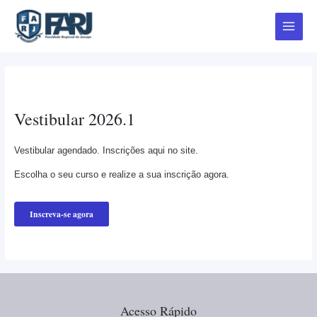
Ir
Main
para
Menu
o
conteúdo
Vestibular
Vestibular 2026.1
Vestibular agendado. Inscrições aqui no site.
Escolha o seu curso e realize a sua inscrição agora.
Inscreva-se agora
Acesso Rápido