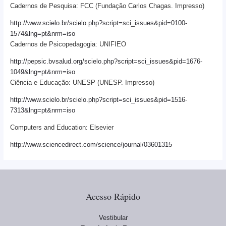
Cadernos de Pesquisa: FCC (Fundação Carlos Chagas. Impresso)
http://www.scielo.br/scielo.php?script=sci_issues&pid=0100-
1574&lng=pt&nrm=iso
Cadernos de Psicopedagogia: UNIFIEO
http://pepsic.bvsalud.org/scielo.php?script=sci_issues&pid=1676-
1049&lng=pt&nrm=iso
Ciência e Educação: UNESP (UNESP. Impresso)
http://www.scielo.br/scielo.php?script=sci_issues&pid=1516-
7313&lng=pt&nrm=iso
Computers and Education: Elsevier
http://www.sciencedirect.com/science/journal/03601315
Acesso Rápido
Vestibular