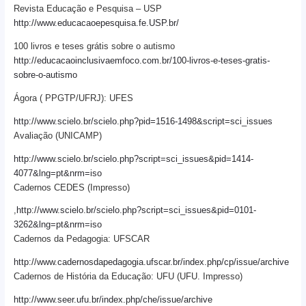
Revista Educação e Pesquisa – USP
http://www.educacaoepesquisa.fe.USP.br/
100 livros e teses grátis sobre o autismo
http://educacaoinclusivaemfoco.com.br/100-livros-e-teses-gratis-
sobre-o-autismo
Ágora ( PPGTP/UFRJ): UFES
http://www.scielo.br/scielo.php?pid=1516-1498&script=sci_issues
Avaliação (UNICAMP)
http://www.scielo.br/scielo.php?script=sci_issues&pid=1414-
4077&lng=pt&nrm=iso
Cadernos CEDES (Impresso)
,
http://www.scielo.br/scielo.php?script=sci_issues&pid=0101-
3262&lng=pt&nrm=iso
Cadernos da Pedagogia: UFSCAR
http://www.cadernosdapedagogia.ufscar.br/index.php/cp/issue/archive
Cadernos de História da Educação: UFU (UFU. Impresso)
http://www.seer.ufu.br/index.php/che/issue/archive