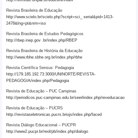
Revista Brasileira de Educação
http://www.scielo.br/scielo.php?script=sci_ serial&pid=1413-
2478&lng=pt&nrm=iso
Revista Brasileira de Estudos Pedagógicos
http://rbep.inep.gov .br/index.php/RBEP
Revista Brasileira de História da Educação
http://www.rbhe.sbhe.org.br/index.php/rbhe
Revista Científica Sensus: Pedagogia
http://179.185.192.73:3000/UNINORTE/REVISTA-
PEDAGOGIA/index.php/Pedagogia
Revista de Educação – PUC Campinas
http://periodicos.puc-campinas.edu.br/seerlindex.php/reveducacao
Revista de Educação – PUCRS
http://revistaseletronicas.pucrs.briojs/index.php/faced
Revista Diálogo Educacional – PUCPR
http://www2.pucpr.br/reol/pb/index.php/dialogo