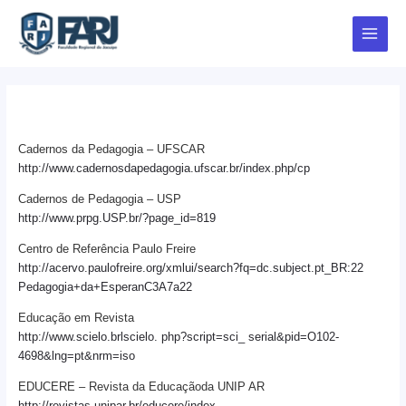
Ir
Main
para
Menu
o
conteúdo
Periódicos Pedagogia
Cadernos da Pedagogia – UFSCAR
http://www.cadernosdapedagogia.ufscar.br/index.php/cp
Cadernos de Pedagogia – USP
http://www.prpg.USP.br/?page_id=819
Centro de Referência Paulo Freire
http://acervo.paulofreire.org/xmlui/search?fq=dc.subject.pt_BR:22
Pedagogia+da+EsperanC3A7a22
Educação em Revista
http://www.scielo.brlscielo. php?script=sci_ serial&pid=O102-
4698&lng=pt&nrm=iso
EDUCERE – Revista da Educaçãoda UNIP AR
http://revistas.unipar.br/educere/index